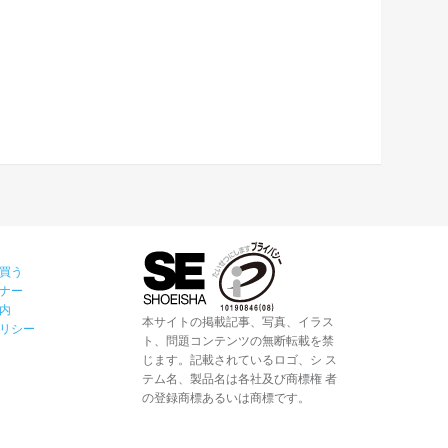
買う
ナー
内
本サイトの掲載記事、写真、イラス
リシー
ト、問題コンテンツの無断転載を禁
じます。記載されているロゴ、シ ス
テム名、製品名は各社及び商標権 者
の登録商標あるいは商標です。