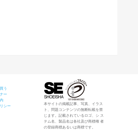
買う
ナー
内
本サイトの掲載記事、写真、イラス
リシー
ト、問題コンテンツの無断転載を禁
じます。記載されているロゴ、シ ス
テム名、製品名は各社及び商標権 者
の登録商標あるいは商標です。