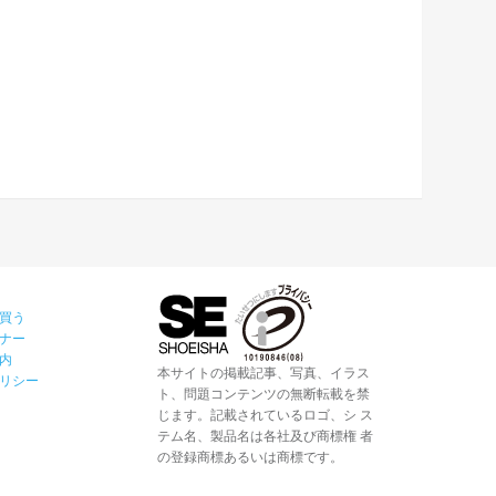
買う
ナー
内
本サイトの掲載記事、写真、イラス
リシー
ト、問題コンテンツの無断転載を禁
じます。記載されているロゴ、シ ス
テム名、製品名は各社及び商標権 者
の登録商標あるいは商標です。