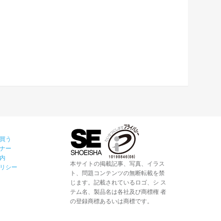
買う
ナー
内
本サイトの掲載記事、写真、イラス
リシー
ト、問題コンテンツの無断転載を禁
じます。記載されているロゴ、シ ス
テム名、製品名は各社及び商標権 者
の登録商標あるいは商標です。