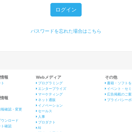
ログイン
パスワードを忘れた場合はこちら
情報
Webメディア
その他
ント
プログラミング
書籍・ソフトを
エンタープライズ
イベント・セミ
マーケティング
広告掲載のご案
情報
ネット通販
プライバシーポ
イノベーション
情報確認・変更
セールス
人事
ダウンロード
プロダクト
イント確認
AI