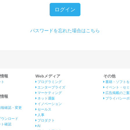
ログイン
パスワードを忘れた場合はこちら
情報
Webメディア
その他
ント
プログラミング
書籍・ソフトを
エンタープライズ
イベント・セミ
マーケティング
広告掲載のご案
情報
ネット通販
プライバシーポ
イノベーション
情報確認・変更
セールス
人事
ダウンロード
プロダクト
イント確認
AI