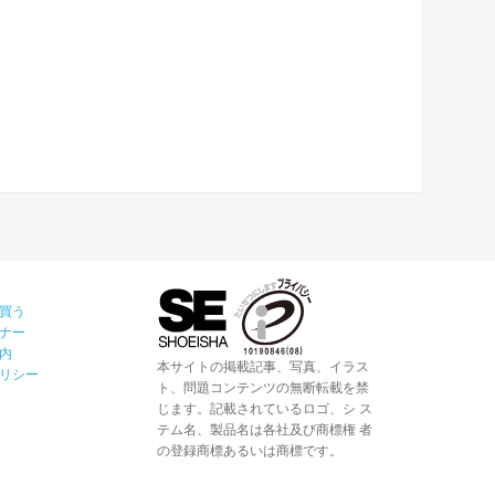
買う
ナー
内
本サイトの掲載記事、写真、イラス
リシー
ト、問題コンテンツの無断転載を禁
じます。記載されているロゴ、シ ス
テム名、製品名は各社及び商標権 者
の登録商標あるいは商標です。