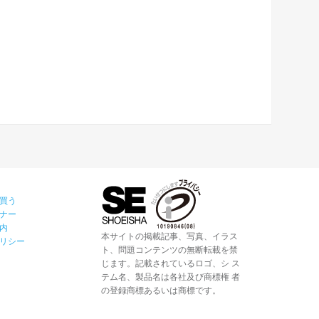
買う
ナー
内
本サイトの掲載記事、写真、イラス
リシー
ト、問題コンテンツの無断転載を禁
じます。記載されているロゴ、シ ス
テム名、製品名は各社及び商標権 者
の登録商標あるいは商標です。