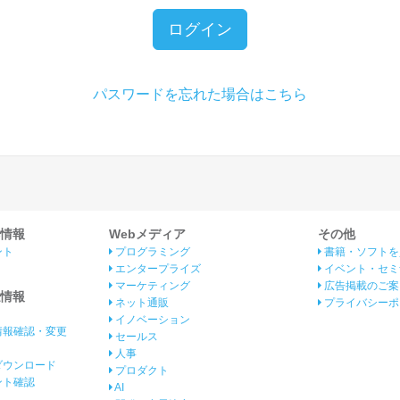
ログイン
パスワードを忘れた場合はこちら
情報
Webメディア
その他
ント
プログラミング
書籍・ソフトを
エンタープライズ
イベント・セミ
マーケティング
広告掲載のご案
情報
ネット通販
プライバシーポ
イノベーション
情報確認・変更
セールス
人事
ダウンロード
プロダクト
イント確認
AI