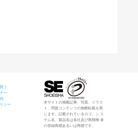
買う
ナー
内
本サイトの掲載記事、写真、イラス
リシー
ト、問題コンテンツの無断転載を禁
じます。記載されているロゴ、シ ス
テム名、製品名は各社及び商標権 者
の登録商標あるいは商標です。