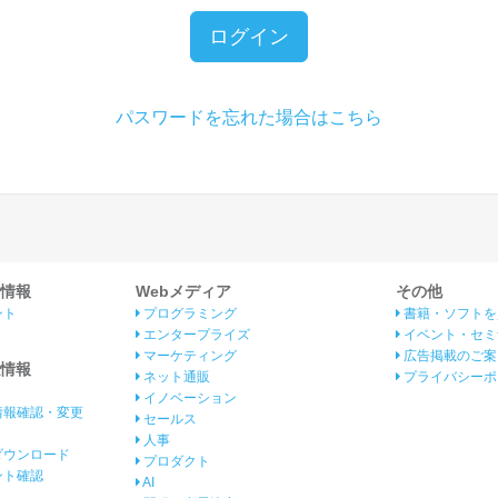
ログイン
パスワードを忘れた場合はこちら
情報
Webメディア
その他
ント
プログラミング
書籍・ソフトを
エンタープライズ
イベント・セミ
マーケティング
広告掲載のご案
情報
ネット通販
プライバシーポ
イノベーション
情報確認・変更
セールス
人事
ダウンロード
プロダクト
イント確認
AI