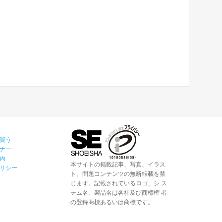
買う
ナー
内
本サイトの掲載記事、写真、イラス
リシー
ト、問題コンテンツの無断転載を禁
じます。記載されているロゴ、シ ス
テム名、製品名は各社及び商標権 者
の登録商標あるいは商標です。