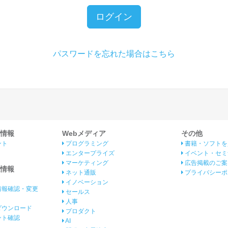
ログイン
パスワードを忘れた場合はこちら
情報
Webメディア
その他
ント
プログラミング
書籍・ソフトを
エンタープライズ
イベント・セミ
マーケティング
広告掲載のご案
情報
ネット通販
プライバシーポ
イノベーション
情報確認・変更
セールス
人事
ダウンロード
プロダクト
イント確認
AI