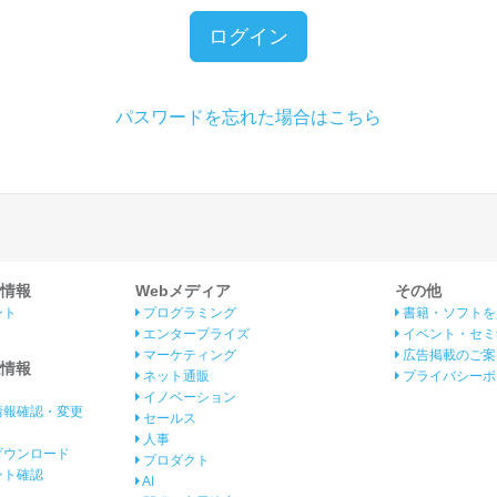
ログイン
パスワードを忘れた場合はこちら
情報
Webメディア
その他
ント
プログラミング
書籍・ソフトを
エンタープライズ
イベント・セミ
マーケティング
広告掲載のご案
情報
ネット通販
プライバシーポ
イノベーション
情報確認・変更
セールス
人事
ダウンロード
プロダクト
イント確認
AI