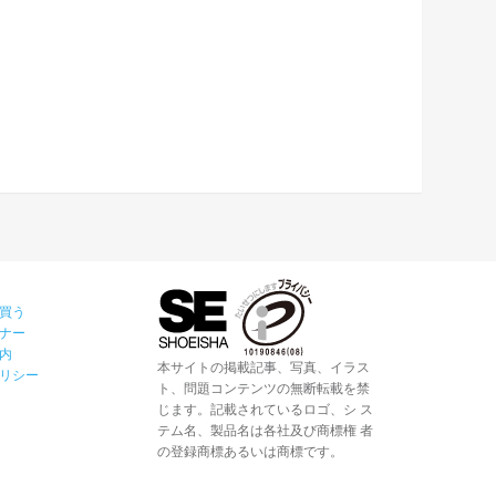
買う
ナー
内
本サイトの掲載記事、写真、イラス
リシー
ト、問題コンテンツの無断転載を禁
じます。記載されているロゴ、シ ス
テム名、製品名は各社及び商標権 者
の登録商標あるいは商標です。