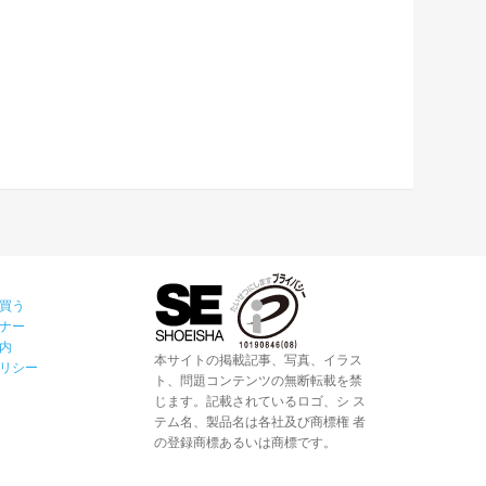
買う
ナー
内
本サイトの掲載記事、写真、イラス
リシー
ト、問題コンテンツの無断転載を禁
じます。記載されているロゴ、シ ス
テム名、製品名は各社及び商標権 者
の登録商標あるいは商標です。