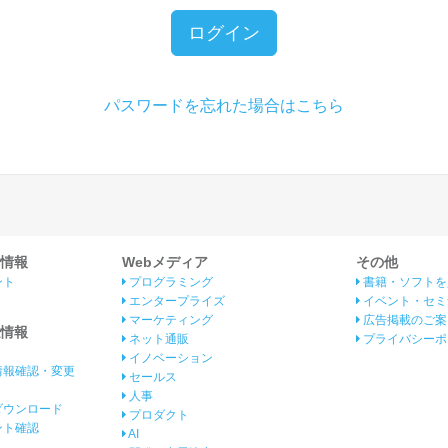
ログイン
パスワードを忘れた場合はこちら
情報
Webメディア
その他
ント
プログラミング
書籍・ソフトを
エンタープライズ
イベント・セミ
マーケティング
広告掲載のご案
情報
ネット通販
プライバシーポ
イノベーション
情報確認・変更
セールス
人事
ダウンロード
プロダクト
イント確認
AI