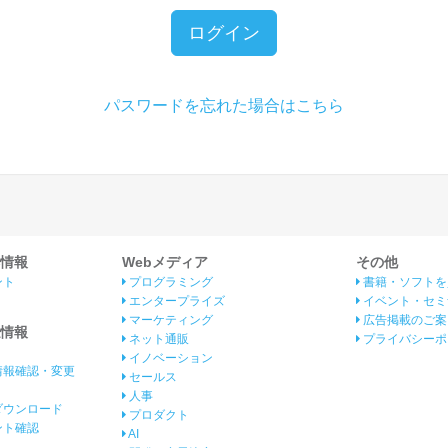
ログイン
パスワードを忘れた場合はこちら
情報
Webメディア
その他
ント
プログラミング
書籍・ソフトを
エンタープライズ
イベント・セミ
マーケティング
広告掲載のご案
情報
ネット通販
プライバシーポ
イノベーション
情報確認・変更
セールス
人事
ダウンロード
プロダクト
イント確認
AI