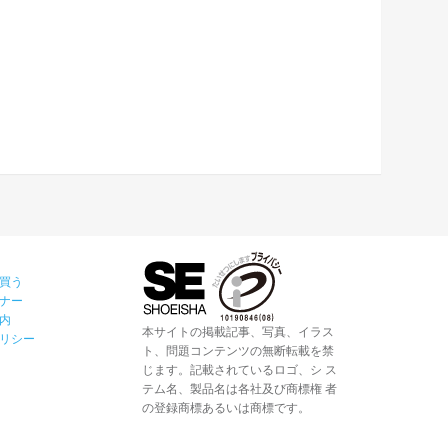
買う
ナー
内
本サイトの掲載記事、写真、イラス
リシー
ト、問題コンテンツの無断転載を禁
じます。記載されているロゴ、シ ス
テム名、製品名は各社及び商標権 者
の登録商標あるいは商標です。