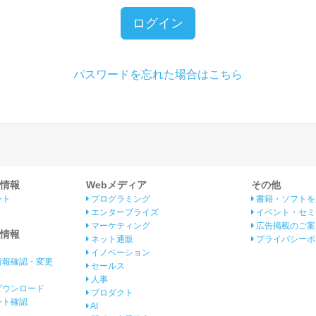
ログイン
パスワードを忘れた場合はこちら
情報
Webメディア
その他
ント
プログラミング
書籍・ソフトを
エンタープライズ
イベント・セミ
マーケティング
広告掲載のご案
情報
ネット通販
プライバシーポ
イノベーション
情報確認・変更
セールス
人事
ダウンロード
プロダクト
イント確認
AI