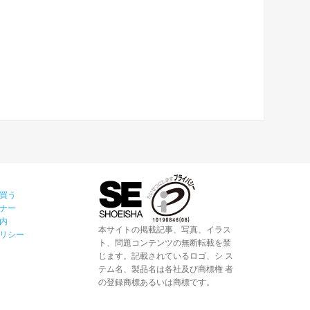
買う
ナー
内
本サイトの掲載記事、写真、イラス
リシー
ト、問題コンテンツの無断転載を禁
じます。記載されているロゴ、シ ス
テム名、製品名は各社及び商標権 者
の登録商標あるいは商標です。