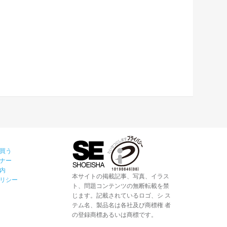
買う
ナー
内
本サイトの掲載記事、写真、イラス
リシー
ト、問題コンテンツの無断転載を禁
じます。記載されているロゴ、シ ス
テム名、製品名は各社及び商標権 者
の登録商標あるいは商標です。