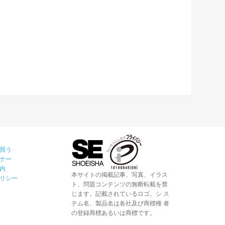
買う
ナー
内
本サイトの掲載記事、写真、イラス
リシー
ト、問題コンテンツの無断転載を禁
じます。記載されているロゴ、シ ス
テム名、製品名は各社及び商標権 者
の登録商標あるいは商標です。