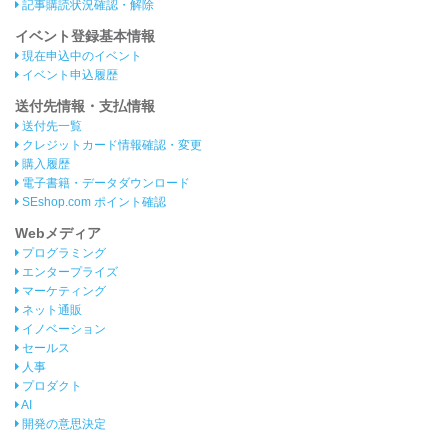
記事購読状況確認・解除
イベント登録基本情報
現在申込中のイベント
イベント申込履歴
送付先情報・支払情報
送付先一覧
クレジットカード情報確認・変更
購入履歴
電子書籍・データダウンロード
SEshop.com ポイント確認
Webメディア
プログラミング
エンタープライズ
マーケティング
ネット通販
イノベーション
セールス
人事
プロダクト
AI
開発の意思決定