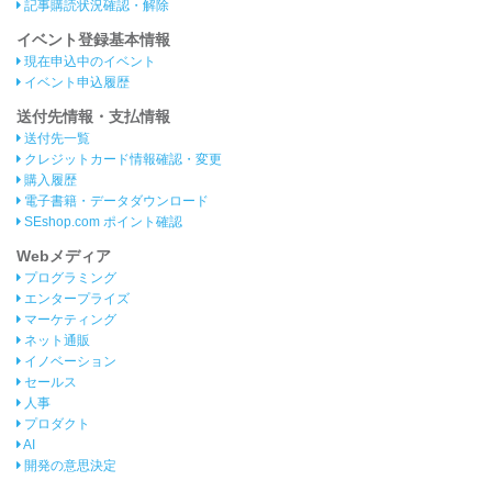
記事購読状況確認・解除
イベント登録基本情報
現在申込中のイベント
イベント申込履歴
送付先情報・支払情報
送付先一覧
クレジットカード情報確認・変更
購入履歴
電子書籍・データダウンロード
SEshop.com ポイント確認
Webメディア
プログラミング
エンタープライズ
マーケティング
ネット通販
イノベーション
セールス
人事
プロダクト
AI
開発の意思決定