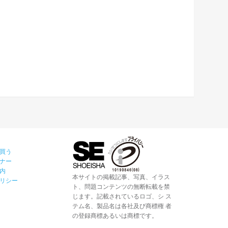
買う
ナー
内
本サイトの掲載記事、写真、イラス
リシー
ト、問題コンテンツの無断転載を禁
じます。記載されているロゴ、シ ス
テム名、製品名は各社及び商標権 者
の登録商標あるいは商標です。