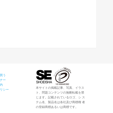
買う
ナー
内
本サイトの掲載記事、写真、イラス
リシー
ト、問題コンテンツの無断転載を禁
じます。記載されているロゴ、シ ス
テム名、製品名は各社及び商標権 者
の登録商標あるいは商標です。