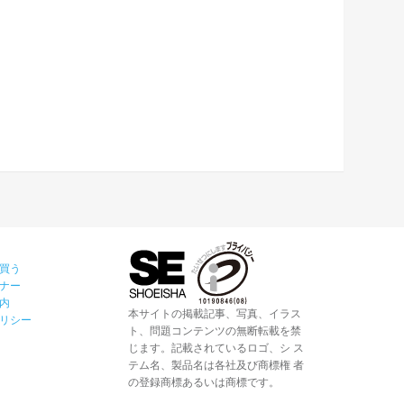
買う
ナー
内
本サイトの掲載記事、写真、イラス
リシー
ト、問題コンテンツの無断転載を禁
じます。記載されているロゴ、シ ス
テム名、製品名は各社及び商標権 者
の登録商標あるいは商標です。