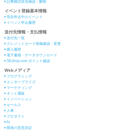
記事購読状況確認・解除
イベント登録基本情報
現在申込中のイベント
イベント申込履歴
送付先情報・支払情報
送付先一覧
クレジットカード情報確認・変更
購入履歴
電子書籍・データダウンロード
SEshop.com ポイント確認
Webメディア
プログラミング
エンタープライズ
マーケティング
ネット通販
イノベーション
セールス
人事
プロダクト
AI
開発の意思決定