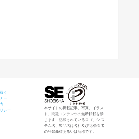
買う
ナー
内
本サイトの掲載記事、写真、イラス
リシー
ト、問題コンテンツの無断転載を禁
じます。記載されているロゴ、シ ス
テム名、製品名は各社及び商標権 者
の登録商標あるいは商標です。