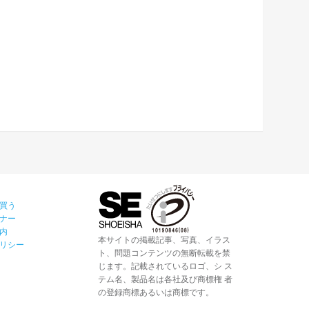
買う
ナー
内
本サイトの掲載記事、写真、イラス
リシー
ト、問題コンテンツの無断転載を禁
じます。記載されているロゴ、シ ス
テム名、製品名は各社及び商標権 者
の登録商標あるいは商標です。