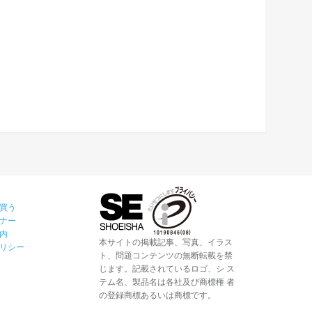
買う
ナー
内
本サイトの掲載記事、写真、イラス
リシー
ト、問題コンテンツの無断転載を禁
じます。記載されているロゴ、シ ス
テム名、製品名は各社及び商標権 者
の登録商標あるいは商標です。