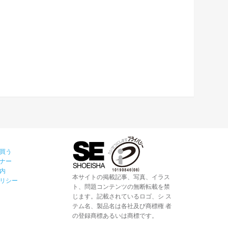
買う
ナー
内
本サイトの掲載記事、写真、イラス
リシー
ト、問題コンテンツの無断転載を禁
じます。記載されているロゴ、シ ス
テム名、製品名は各社及び商標権 者
の登録商標あるいは商標です。