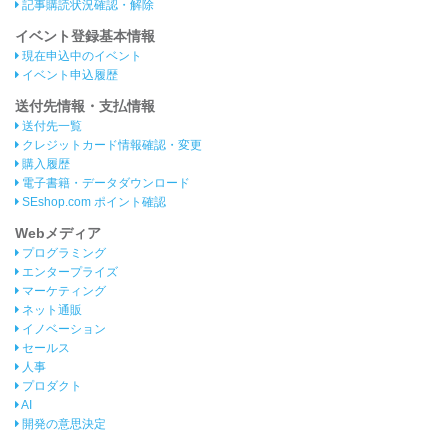
記事購読状況確認・解除
イベント登録基本情報
現在申込中のイベント
イベント申込履歴
送付先情報・支払情報
送付先一覧
クレジットカード情報確認・変更
購入履歴
電子書籍・データダウンロード
SEshop.com ポイント確認
Webメディア
プログラミング
エンタープライズ
マーケティング
ネット通販
イノベーション
セールス
人事
プロダクト
AI
開発の意思決定