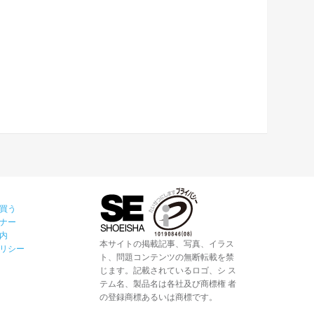
買う
ナー
内
本サイトの掲載記事、写真、イラス
リシー
ト、問題コンテンツの無断転載を禁
じます。記載されているロゴ、シ ス
テム名、製品名は各社及び商標権 者
の登録商標あるいは商標です。