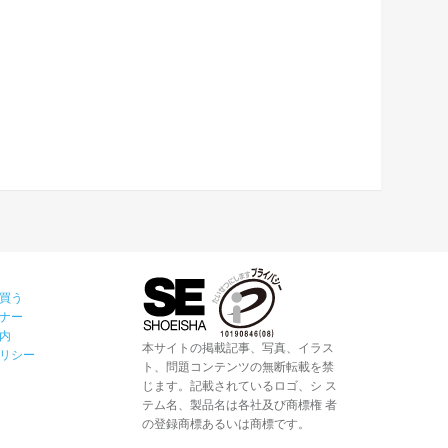
買う
ナー
内
本サイトの掲載記事、写真、イラス
リシー
ト、問題コンテンツの無断転載を禁
じます。記載されているロゴ、シ ス
テム名、製品名は各社及び商標権 者
の登録商標あるいは商標です。