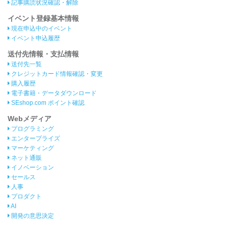
記事購読状況確認・解除
イベント登録基本情報
現在申込中のイベント
イベント申込履歴
送付先情報・支払情報
送付先一覧
クレジットカード情報確認・変更
購入履歴
電子書籍・データダウンロード
SEshop.com ポイント確認
Webメディア
プログラミング
エンタープライズ
マーケティング
ネット通販
イノベーション
セールス
人事
プロダクト
AI
開発の意思決定