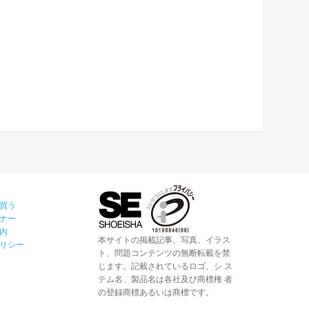
買う
ナー
内
本サイトの掲載記事、写真、イラス
リシー
ト、問題コンテンツの無断転載を禁
じます。記載されているロゴ、シ ス
テム名、製品名は各社及び商標権 者
の登録商標あるいは商標です。