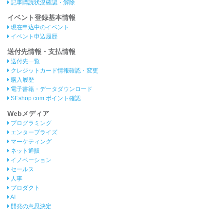
記事購読状況確認・解除
イベント登録基本情報
現在申込中のイベント
イベント申込履歴
送付先情報・支払情報
送付先一覧
クレジットカード情報確認・変更
購入履歴
電子書籍・データダウンロード
SEshop.com ポイント確認
Webメディア
プログラミング
エンタープライズ
マーケティング
ネット通販
イノベーション
セールス
人事
プロダクト
AI
開発の意思決定