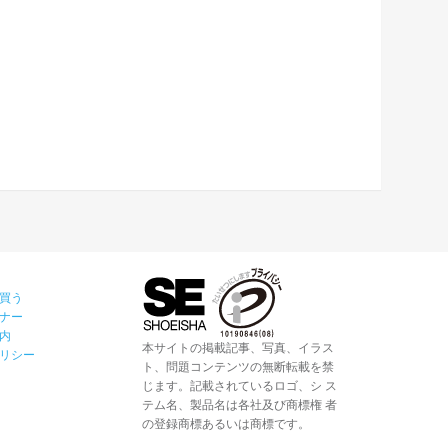
買う
ナー
内
本サイトの掲載記事、写真、イラス
リシー
ト、問題コンテンツの無断転載を禁
じます。記載されているロゴ、シ ス
テム名、製品名は各社及び商標権 者
の登録商標あるいは商標です。