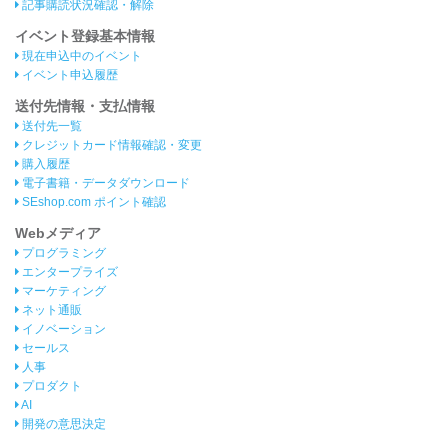
記事購読状況確認・解除
イベント登録基本情報
現在申込中のイベント
イベント申込履歴
送付先情報・支払情報
送付先一覧
クレジットカード情報確認・変更
購入履歴
電子書籍・データダウンロード
SEshop.com ポイント確認
Webメディア
プログラミング
エンタープライズ
マーケティング
ネット通販
イノベーション
セールス
人事
プロダクト
AI
開発の意思決定