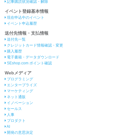
記事購読状況確認・解除
イベント登録基本情報
現在申込中のイベント
イベント申込履歴
送付先情報・支払情報
送付先一覧
クレジットカード情報確認・変更
購入履歴
電子書籍・データダウンロード
SEshop.com ポイント確認
Webメディア
プログラミング
エンタープライズ
マーケティング
ネット通販
イノベーション
セールス
人事
プロダクト
AI
開発の意思決定