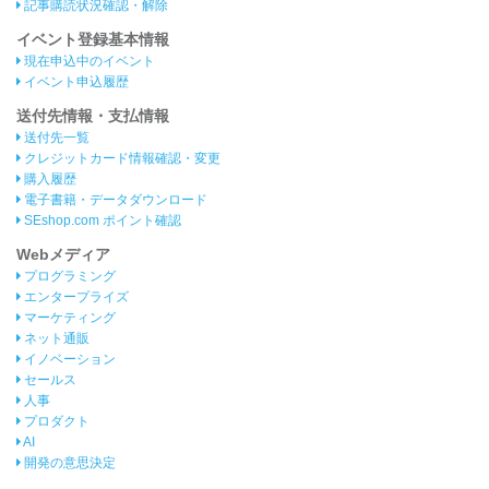
記事購読状況確認・解除
イベント登録基本情報
現在申込中のイベント
イベント申込履歴
送付先情報・支払情報
送付先一覧
クレジットカード情報確認・変更
購入履歴
電子書籍・データダウンロード
SEshop.com ポイント確認
Webメディア
プログラミング
エンタープライズ
マーケティング
ネット通販
イノベーション
セールス
人事
プロダクト
AI
開発の意思決定