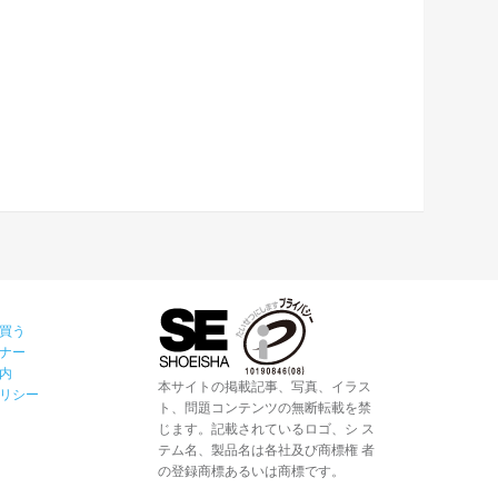
買う
ナー
内
本サイトの掲載記事、写真、イラス
リシー
ト、問題コンテンツの無断転載を禁
じます。記載されているロゴ、シ ス
テム名、製品名は各社及び商標権 者
の登録商標あるいは商標です。