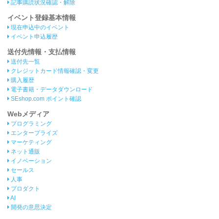
記事購読状況確認・解除
イベント登録基本情報
現在申込中のイベント
イベント申込履歴
送付先情報・支払情報
送付先一覧
クレジットカード情報確認・変更
購入履歴
電子書籍・データダウンロード
SEshop.com ポイント確認
Webメディア
プログラミング
エンタープライズ
マーケティング
ネット通販
イノベーション
セールス
人事
プロダクト
AI
開発の意思決定