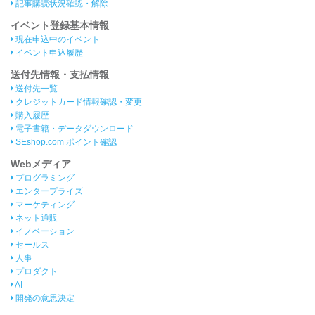
記事購読状況確認・解除
イベント登録基本情報
現在申込中のイベント
イベント申込履歴
送付先情報・支払情報
送付先一覧
クレジットカード情報確認・変更
購入履歴
電子書籍・データダウンロード
SEshop.com ポイント確認
Webメディア
プログラミング
エンタープライズ
マーケティング
ネット通販
イノベーション
セールス
人事
プロダクト
AI
開発の意思決定