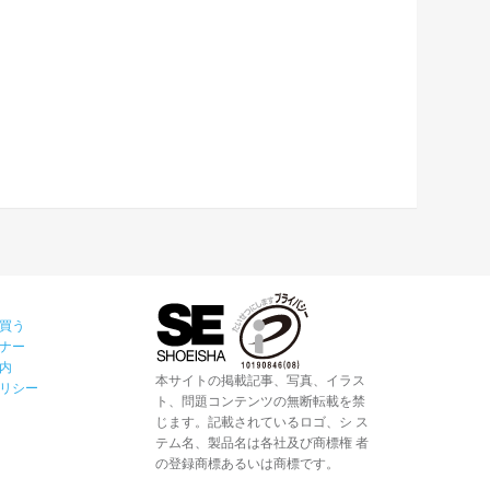
買う
ナー
内
本サイトの掲載記事、写真、イラス
リシー
ト、問題コンテンツの無断転載を禁
じます。記載されているロゴ、シ ス
テム名、製品名は各社及び商標権 者
の登録商標あるいは商標です。