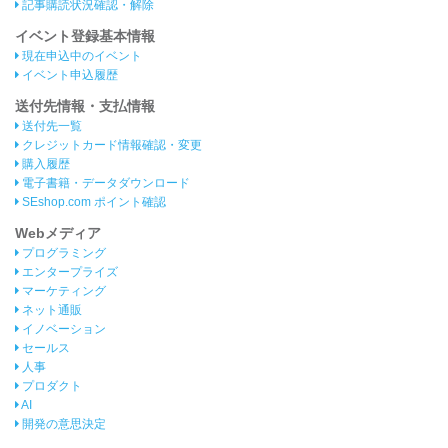
記事購読状況確認・解除
イベント登録基本情報
現在申込中のイベント
イベント申込履歴
送付先情報・支払情報
送付先一覧
クレジットカード情報確認・変更
購入履歴
電子書籍・データダウンロード
SEshop.com ポイント確認
Webメディア
プログラミング
エンタープライズ
マーケティング
ネット通販
イノベーション
セールス
人事
プロダクト
AI
開発の意思決定