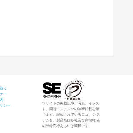
買う
ナー
内
本サイトの掲載記事、写真、イラス
リシー
ト、問題コンテンツの無断転載を禁
じます。記載されているロゴ、シ ス
テム名、製品名は各社及び商標権 者
の登録商標あるいは商標です。