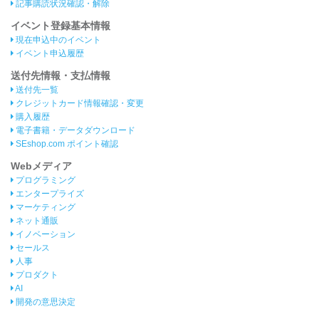
記事購読状況確認・解除
イベント登録基本情報
現在申込中のイベント
イベント申込履歴
送付先情報・支払情報
送付先一覧
クレジットカード情報確認・変更
購入履歴
電子書籍・データダウンロード
SEshop.com ポイント確認
Webメディア
プログラミング
エンタープライズ
マーケティング
ネット通販
イノベーション
セールス
人事
プロダクト
AI
開発の意思決定