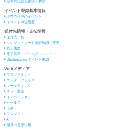
記事購読状況確認・解除
イベント登録基本情報
現在申込中のイベント
イベント申込履歴
送付先情報・支払情報
送付先一覧
クレジットカード情報確認・変更
購入履歴
電子書籍・データダウンロード
SEshop.com ポイント確認
Webメディア
プログラミング
エンタープライズ
マーケティング
ネット通販
イノベーション
セールス
人事
プロダクト
AI
開発の意思決定