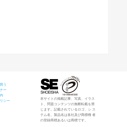
買う
ナー
内
本サイトの掲載記事、写真、イラス
リシー
ト、問題コンテンツの無断転載を禁
じます。記載されているロゴ、シ ス
テム名、製品名は各社及び商標権 者
の登録商標あるいは商標です。