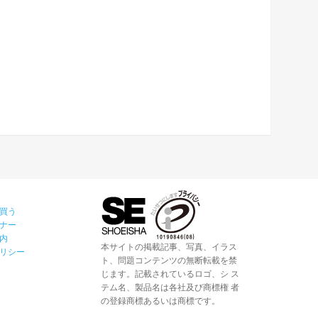
買う
ナー
内
本サイトの掲載記事、写真、イラス
リシー
ト、問題コンテンツの無断転載を禁
じます。記載されているロゴ、シ ス
テム名、製品名は各社及び商標権 者
の登録商標あるいは商標です。