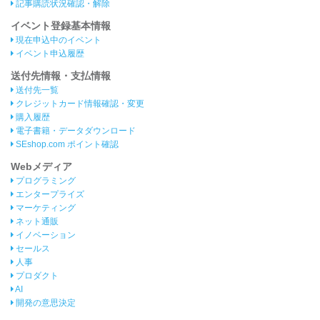
記事購読状況確認・解除
イベント登録基本情報
現在申込中のイベント
イベント申込履歴
送付先情報・支払情報
送付先一覧
クレジットカード情報確認・変更
購入履歴
電子書籍・データダウンロード
SEshop.com ポイント確認
Webメディア
プログラミング
エンタープライズ
マーケティング
ネット通販
イノベーション
セールス
人事
プロダクト
AI
開発の意思決定