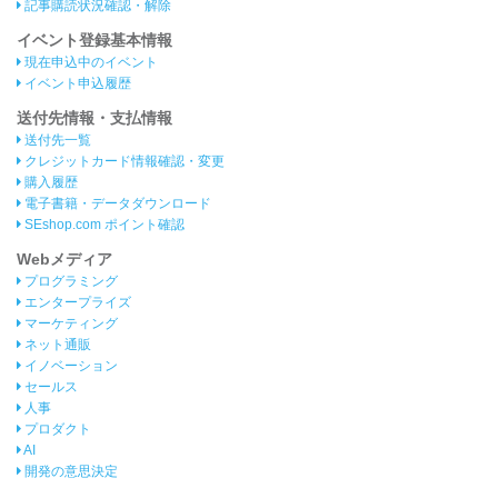
記事購読状況確認・解除
イベント登録基本情報
現在申込中のイベント
イベント申込履歴
送付先情報・支払情報
送付先一覧
クレジットカード情報確認・変更
購入履歴
電子書籍・データダウンロード
SEshop.com ポイント確認
Webメディア
プログラミング
エンタープライズ
マーケティング
ネット通販
イノベーション
セールス
人事
プロダクト
AI
開発の意思決定