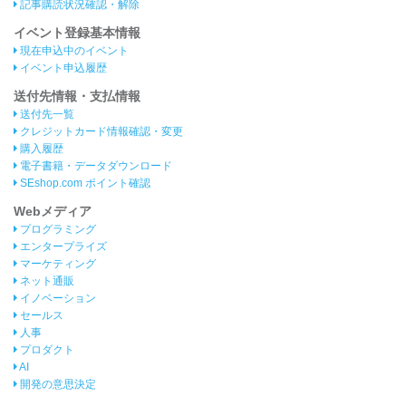
記事購読状況確認・解除
イベント登録基本情報
現在申込中のイベント
イベント申込履歴
送付先情報・支払情報
送付先一覧
クレジットカード情報確認・変更
購入履歴
電子書籍・データダウンロード
SEshop.com ポイント確認
Webメディア
プログラミング
エンタープライズ
マーケティング
ネット通販
イノベーション
セールス
人事
プロダクト
AI
開発の意思決定