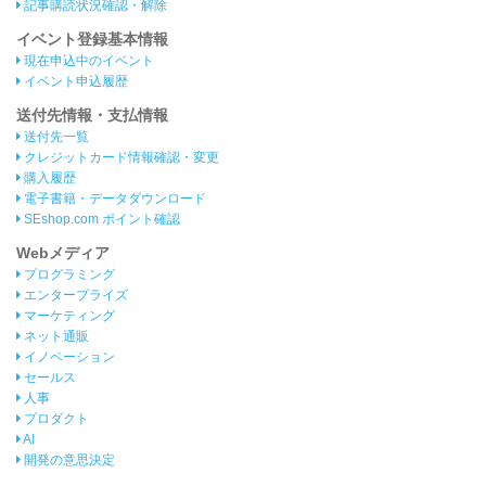
記事購読状況確認・解除
イベント登録基本情報
現在申込中のイベント
イベント申込履歴
送付先情報・支払情報
送付先一覧
クレジットカード情報確認・変更
購入履歴
電子書籍・データダウンロード
SEshop.com ポイント確認
Webメディア
プログラミング
エンタープライズ
マーケティング
ネット通販
イノベーション
セールス
人事
プロダクト
AI
開発の意思決定