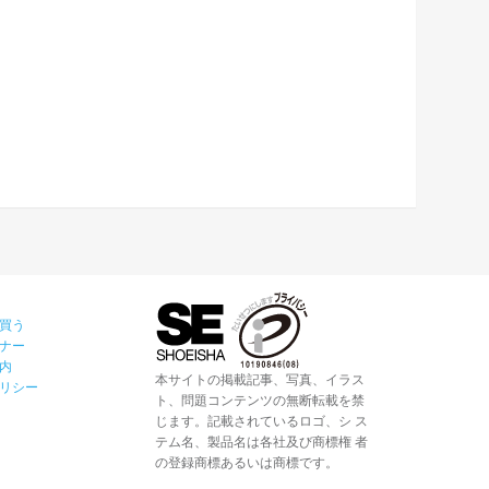
買う
ナー
内
本サイトの掲載記事、写真、イラス
リシー
ト、問題コンテンツの無断転載を禁
じます。記載されているロゴ、シ ス
テム名、製品名は各社及び商標権 者
の登録商標あるいは商標です。