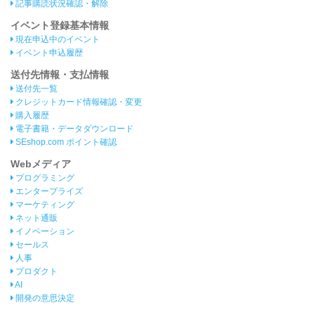
記事購読状況確認・解除
イベント登録基本情報
現在申込中のイベント
イベント申込履歴
送付先情報・支払情報
送付先一覧
クレジットカード情報確認・変更
購入履歴
電子書籍・データダウンロード
SEshop.com ポイント確認
Webメディア
プログラミング
エンタープライズ
マーケティング
ネット通販
イノベーション
セールス
人事
プロダクト
AI
開発の意思決定